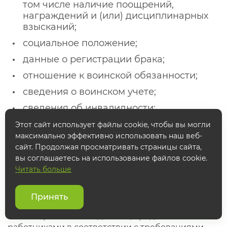
том числе наличие поощрений,
награждений и (или) дисциплинарных
взысканий;
социальное положение;
данные о регистрации брака;
отношение к воинской обязанности;
сведения о воинском учете;
сведения об инвалидности;
сведения об удержании алиментов;
Этот сайт использует файлы cookie, чтобы вы могли
максимально эффективно использовать наш веб-
данные водительского удостоверения;
сайт. Продолжая просматривать страницы сайта,
сведения о доходе с предыдущего места
вы соглашаетесь на использование файлов cookie.
работы;
Читать больше
номер расчетного счета, номер
лицевого счета;
Принять
иные персональные данные, предоставляемые