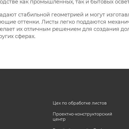
дстве как промышленных, так и бытовых осве
дают стабильной геометрией и могут изготавл
ющие оттенки. Листы легко поддаются механи
 делает их отличным решением для создания до
ругих сферах.
Цех по обработке листов
Проектно-конструкторский
центр