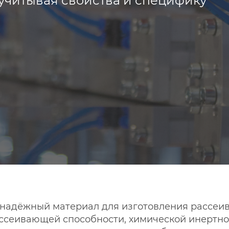
учитывая свойства и специфику
 надёжный материал для изготовления рассеив
ссеивающей способности, химической инертност