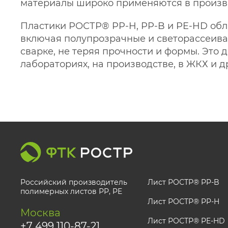
материалы широко применяются в произво
Пластики РОСТР® PP‑H, PP‑B и PE‑HD обла
включая полупрозрачные и светорассеива
сварке, не теряя прочности и формы. Это
лабораториях, на производстве, в ЖКХ и д
Российский производитель
Лист РОСТР® PP-B
полимерных листов РР, PE
Лист РОСТР® PP-H
Москва
Лист РОСТР® PE-HD
+7 499 110-87-21