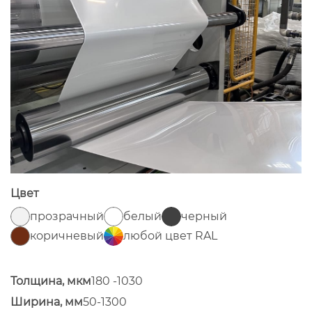
Цвет
прозрачный
белый
черный
коричневый
любой цвет RAL
Толщина, мкм
180 -1030
Ширина, мм
50-1300