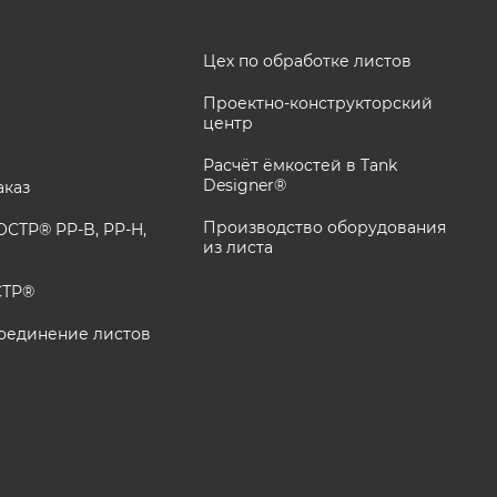
Цех по обработке листов
Проектно-конструкторский
центр
Расчёт ёмкостей в Tank
Designer®
аказ
Производство оборудования
СТР® PP-B, PP-H,
из листа
СТР®
оединение листов